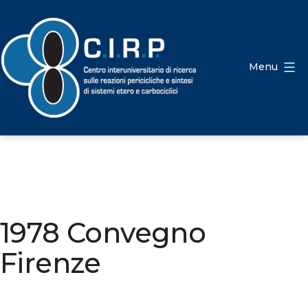
Salta
al
contenuto
Menu
CIRP
1978 Convegno
Firenze