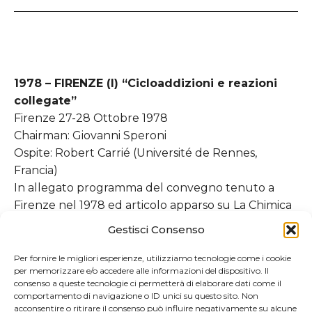
1978 – FIRENZE (I) “Cicloaddizioni e reazioni
collegate”
Firenze 27-28 Ottobre 1978
Chairman: Giovanni Speroni
Ospite: Robert Carrié (Université de Rennes,
Francia)
In allegato programma del convegno tenuto a
Firenze nel 1978 ed articolo apparso su La Chimica
e L’industria
Gestisci Consenso
PROGRAMMA Firenze 1978
ChimicaIndustria1978
Per fornire le migliori esperienze, utilizziamo tecnologie come i cookie
per memorizzare e/o accedere alle informazioni del dispositivo. Il
consenso a queste tecnologie ci permetterà di elaborare dati come il
comportamento di navigazione o ID unici su questo sito. Non
acconsentire o ritirare il consenso può influire negativamente su alcune